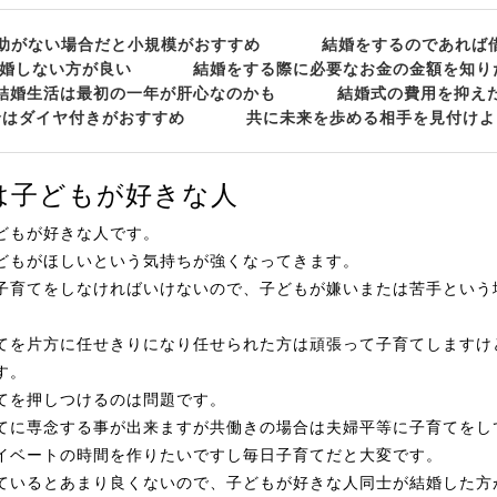
助がない場合だと小規模がおすすめ
結婚をするのであれば
婚しない方が良い
結婚をする際に必要なお金の金額を知り
結婚生活は最初の一年が肝心なのかも
結婚式の費用を抑え
輪はダイヤ付きがおすすめ
共に未来を歩める相手を見付けよ
は子どもが好きな人
どもが好きな人です。
どもがほしいという気持ちが強くなってきます。
子育てをしなければいけないので、子どもが嫌いまたは苦手という
てを片方に任せきりになり任せられた方は頑張って子育てしますけ
す。
てを押しつけるのは問題です。
てに専念する事が出来ますが共働きの場合は夫婦平等に子育てをし
イベートの時間を作りたいですし毎日子育てだと大変です。
ているとあまり良くないので、子どもが好きな人同士が結婚した方